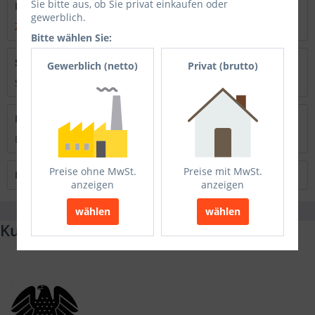
Sie bitte aus, ob Sie privat einkaufen oder
PDF Gestaltungsleitfaden
gewerblich.
Zeige PDF
Bitte wählen Sie:
Stanzkonturen & Vorlagen
Gewerblich (netto)
Privat (brutto)
Spielkarten-Template / Standskizze Faltschachtel &...
mehr
Bewertungen
0
Bewertungen lesen, schreiben und diskutieren...
mehr
Preise ohne MwSt.
Preise mit MwSt.
Kunden haben sich ebenfalls angesehen
anzeigen
anzeigen
wählen
wählen
Kunden und Referenzen (Auszug)