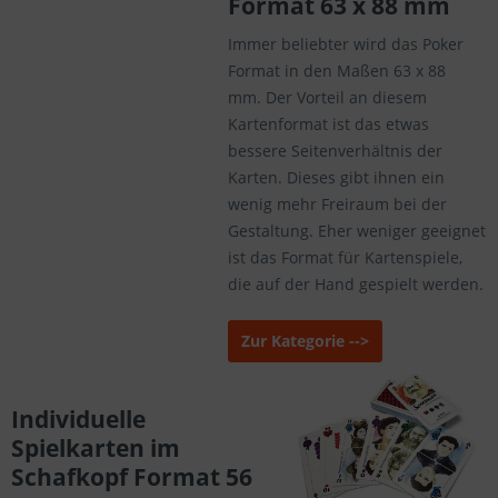
Format 63 x 88 mm
Immer beliebter wird das Poker
Format in den Maßen 63 x 88
mm. Der Vorteil an diesem
Kartenformat ist das etwas
bessere Seitenverhältnis der
Karten. Dieses gibt ihnen ein
wenig mehr Freiraum bei der
Gestaltung. Eher weniger geeignet
ist das Format für Kartenspiele,
die auf der Hand gespielt werden.
Zur Kategorie -->
Individuelle
Spielkarten im
Schafkopf Format 56