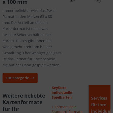
x 100 mm
Immer beliebter wird das Poker
Format in den Maßen 63 x 88
mm. Der Vorteil an diesem
Kartenformat ist das etwas
bessere Seitenverhältnis der
Karten. Dieses gibt ihnen ein
wenig mehr Freiraum bei der
Gestaltung. Eher weniger geeignet
ist das Format für Kartenspiele,
die auf der Hand gespielt werden.
Zur Kategorie -->
Keyfacts
individuelle
Weitere beliebte
Spielkarten
Services
Kartenformate
für ihre
+ Format: viele
für Ihr
individuel
Standard-Formate,