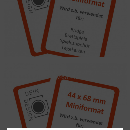
44X68 MM