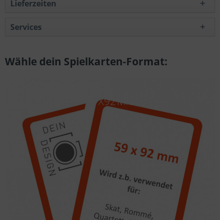
Lieferzeiten
Services
Wähle dein Spielkarten-Format:
59 X 92 MM