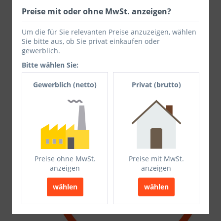
Preise mit oder ohne MwSt. anzeigen?
Um die für Sie relevanten Preise anzuzeigen, wählen
Sie bitte aus, ob Sie privat einkaufen oder
gewerblich.
Bitte wählen Sie:
Gewerblich (netto)
Privat (brutto)
.
Preise ohne MwSt.
Preise mit MwSt.
anzeigen
anzeigen
wählen
wählen