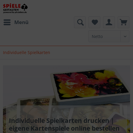
Menü
Individuelle Spielkarten
Individuelle Spielkarten drucken |
eigene Kartenspiele online bestellen