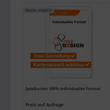
Muster möglich
Spielkarten 100% individuelles Format
Preis auf Anfrage