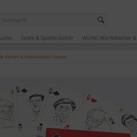
uzzles
Spiele & Spielezubehör
Würfel, Würfelbecher &
e Karten & Individuelles Format