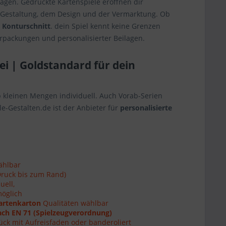
lagen. Gedruckte Kartenspiele eröffnen dir
 Gestaltung, dem Design und der Vermarktung. Ob
s Konturschnitt
. dein Spiel kennt keine Grenzen
erpackungen und personalisierter Beilagen.
ei | Goldstandard für dein
 kleinen Mengen individuell. Auch Vorab-Serien
e-Gestalten.de ist der Anbieter für
personalisierte
ählbar
Druck bis zum Rand)
uell,
öglich
artenkarton
Qualitäten wählbar
ach EN 71 (Spielzeugverordnung)
tück mit Aufreisfaden oder banderoliert