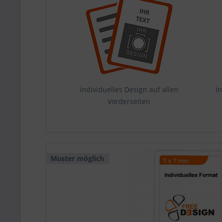
Individuelles Design auf allen
I
Vorderseiten
Muster möglich