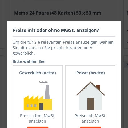
Memo 24 Paare (48 Karten) 50 x 50 mm
Preise mit oder ohne MwSt. anzeigen?
1,77 €
Vergleichen
Merken
Um die für Sie relevanten Preise anzuzeigen, wählen
Sie bitte aus, ob Sie privat einkaufen oder
gewerblich.
Bitte wählen Sie:
Muster möglich
Gewerblich (netto)
Privat (brutto)
Preise ohne MwSt.
Preise mit MwSt.
anzeigen
anzeigen