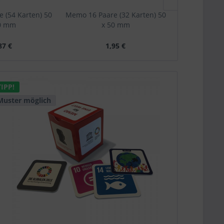
 (54 Karten) 50
Memo 16 Paare (32 Karten) 50
Memo 12 Paar
0 mm
x 50 mm
x 
87 €
1,95 €
1
TIPP!
Muster möglich