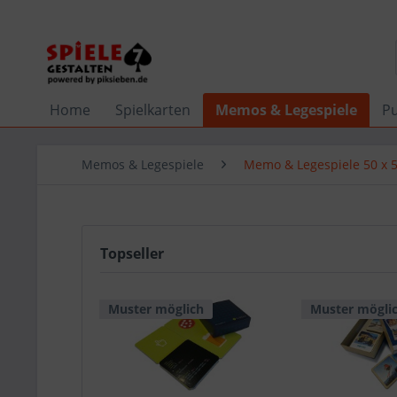
Home
Spielkarten
Memos & Legespiele
Pu
Memos & Legespiele
Memo & Legespiele 50 x
Topseller
Muster möglich
Muster mögli