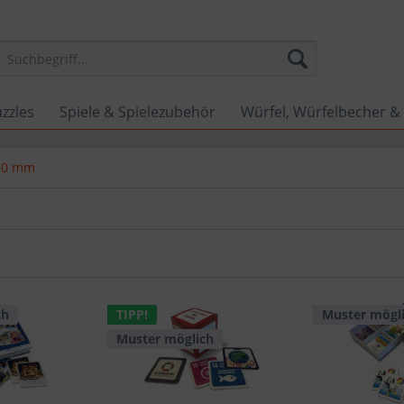
zzles
Spiele & Spielezubehör
Würfel, Würfelbecher & 
 50 mm
ch
TIPP!
Muster mögl
Muster möglich