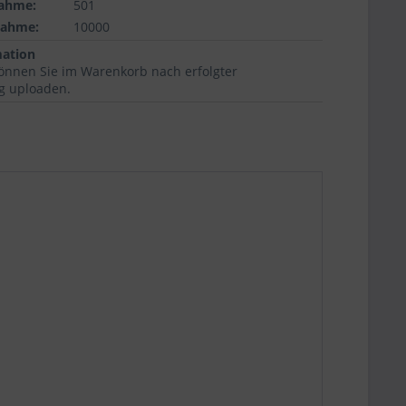
ahme:
501
nahme:
10000
mation
können Sie im Warenkorb nach erfolgter
ng uploaden.