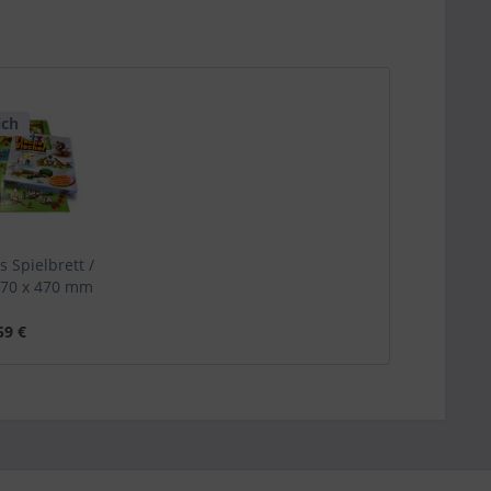
ich
s Spielbrett /
 470 x 470 mm
59 €