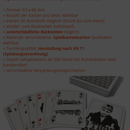
+ Format: 63 x 88 mm
+ Anzahl der Karten pro Deck: wählbar
+ Karten im Anschnitt möglich (Druck bis zum Rand)
+ Vorder- und Rückseiten individuell,
+
unterschiedliche Rückseiten
möglich
+ Material: verschiedene
Spielkartenkarton
Qualitäten
wählbar
+ Turnierqualität,
Herstellung nach EN 71
(Spielzeugverordnung)
+ Stapel cellophaniert, ab 350 Stück mit Aufreisfaden oder
banderoliert
+ verschiedene Verpackungsmöglichkeiten