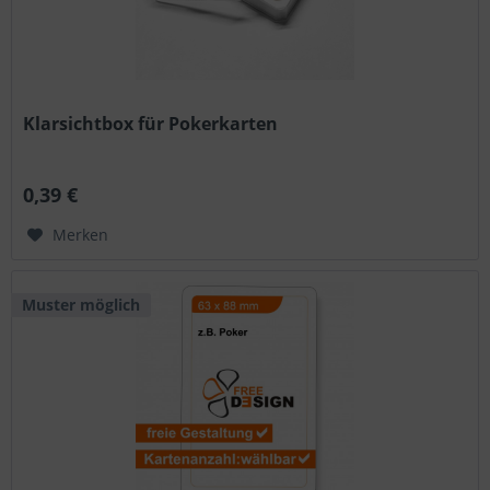
Klarsichtbox für Pokerkarten
0,39 €
Merken
Muster möglich