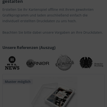
gestalten
Erstellen Sie Ihr Kartenspiel offline mit Ihrem gewohnten
Grafikprogramm und laden anschließend einfach die
individuell erstellten Druckdaten zu uns hoch.
Beachten Sie bitte dabei unsere Vorgaben an Ihre Druckdaten.
Unsere Referenzen (Auszug)
Muster möglich