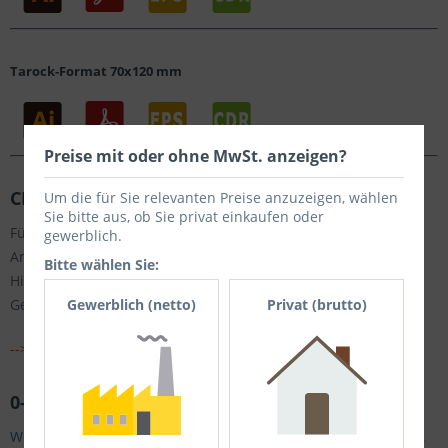
Tarock-Format
70x120 mm
Preise mit oder ohne MwSt. anzeigen?
CE Kennzeichen
Um die für Sie relevanten Preise anzuzeigen, wählen
Sie bitte aus, ob Sie privat einkaufen oder
Für die CE Prüfung, bzw. CE Konformität Ihres Produktes zur
gewerblich.
Anbringung auf dem Produkt/ Verpackung. Weiterführende
Bitte wählen Sie:
Hinweise zur Produktsicherheit finden sie im
Gestaltungsleitfaden.
Gewerblich (netto)
Privat (brutto)
--> Download CE Kennzeichen
0-3 Warnhinweis Logo
Wenn ihr Produkt nicht für Kinder von 0-3 Jahren geeignet ist,