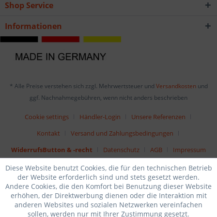
Shop Service
Informationen
* Alle Preise verstehen sich zzgl. Mehrwertsteuer und
Versandkosten
und
ggf. Nachnahmegebühren, wenn nicht anders beschrieben
Cookie settings
Händler-Login
Unsere Referenzen
Kontakt
Versand und Zahlungsbedingungen
WiderrufsButton & -recht
Datenschutz
AGB
Impressum
Diese Website benutzt Cookies, die für den technischen Betrieb
der Website erforderlich sind und stets gesetzt werden.
Andere Cookies, die den Komfort bei Benutzung dieser Website
erhöhen, der Direktwerbung dienen oder die Interaktion mit
anderen Websites und sozialen Netzwerken vereinfachen
sollen, werden nur mit Ihrer Zustimmung gesetzt.