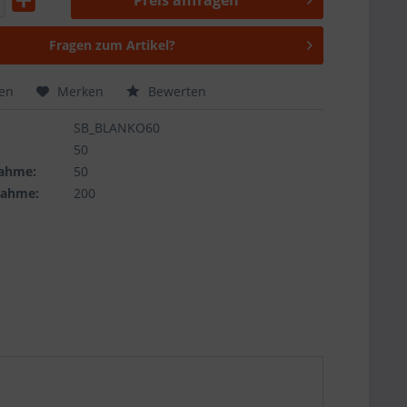
Preis anfragen
Fragen zum Artikel?
hen
Merken
Bewerten
nfragen
SB_BLANKO60
50
ahme:
50
nahme:
200