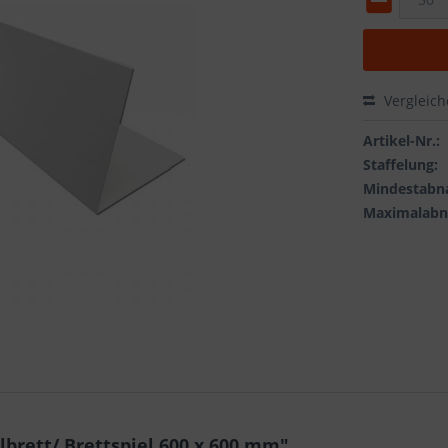
Vergleic
Preis a
Artikel-Nr.:
Staffelung:
Mindestabn
Maximalab
brett/ Brettspiel 600 x 600 mm"