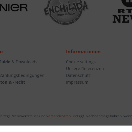
ce
Informationen
Guide
& Downloads
Cookie settings
Unsere Referenzen
 Zahlungsbedingungen
Datenschutz
ton & -recht
Impressum
ich zzgl. Mehrwertsteuer und
Versandkosten
und ggf. Nachnahmegebühren, wenn 