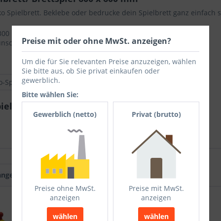
 Spielbrett. Beklebe oder bedrucke dein Spielbrett ganz einfach s
x 300 mm
Preise mit oder ohne MwSt. anzeigen?
nsch möglich)
Ich ha
Um die für Sie relevanten Preise anzuzeigen, wählen
und stim
Sie bitte aus, ob Sie privat einkaufen oder
gewerblich.
Mit * gek
o-Spielbrett (unbedruckt)
Bitte wählen Sie:
Senden
ielbrett/ Brettspiel 600 x 600 mm"
Gewerblich (netto)
Privat (brutto)
 angesehen
Preise ohne MwSt.
Preise mit MwSt.
anzeigen
anzeigen
wählen
wählen