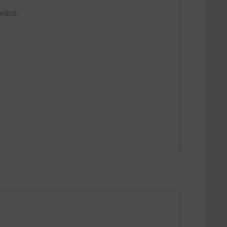
elbst.
be die
Datenschutzerklärung
gelesen, verstanden
me zu. *
ennzeichnete Felder sind Pflichtfelder.