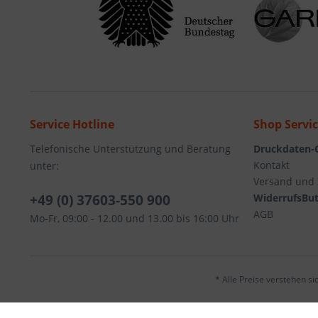
Service Hotline
Shop Servi
Telefonische Unterstützung und Beratung
Druckdaten-
Kontakt
unter:
Versand und
+49 (0) 37603-550 900
WiderrufsBut
AGB
Mo-Fr, 09:00 - 12.00 und 13.00 bis 16:00 Uhr
* Alle Preise verstehen s