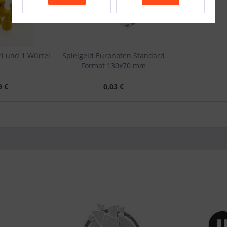
l und 1 Würfel
Spielgeld Euronoten Standard
Format 130x70 mm
9 €
0,03 €