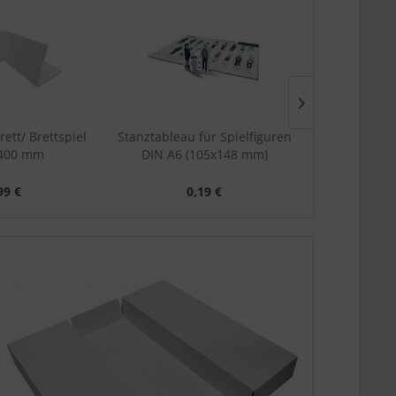
Muster mög
rett/ Brettspiel
Stanztableau für Spielfiguren
Individuel
 400 mm
DIN A6 (105x148 mm)
Brettspie
99 €
0,19 €
4