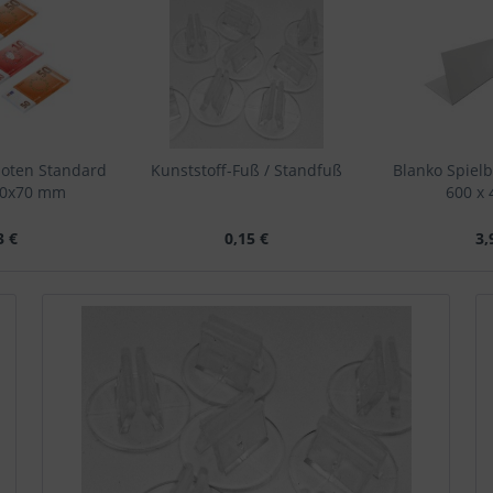
noten Standard
Kunststoff-Fuß / Standfuß
Blanko Spielb
30x70 mm
600 x
3 €
0,15 €
3,