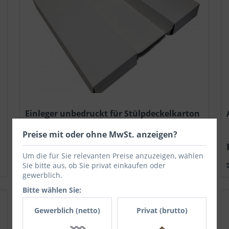
Einleger unbedruckt für Stülpdeckelkarton
310 x...
Preise mit oder ohne MwSt. anzeigen?
Preis auf Anfrage
Um die für Sie relevanten Preise anzuzeigen, wählen
Sie bitte aus, ob Sie privat einkaufen oder
Vergleichen
Merken
gewerblich.
Bitte wählen Sie:
Gewerblich (netto)
Privat (brutto)